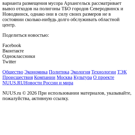
варианта размещения мусора Архангельск рассматривает
вывоз отходов на полигоны ТБО городов Северодвинск и
Новодвинск, однако они в силу своих размеров не в
состоянии сколько-нибудь долго обслуживать областной
центр.
Поделиться новостью:
Facebook
Вконтакте
Одноклассники
Twitter
Общество
Экономика
Политика
Экология
Технологии
ТЭК
Происшествия
Компании
Москва
Культура
О проекте
NUUS.RU
Новости России и мира
NUUS.ru © 2026 При использовании материалов, указывайте,
пожалуйства, активную ссылку.