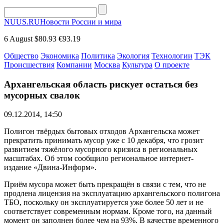
NUUS.RU
Новости России и мира
6 August
$80.93
€93.19
Общество
Экономика
Политика
Экология
Технологии
ТЭК
Происшествия
Компании
Москва
Культура
О проекте
Архангельская область рискует остаться без
мусорных свалок
09.12.2014, 14:50
Полигон твёрдых бытовых отходов Архангельска может
прекратить принимать мусор уже с 10 декабря, что грозит
развитием тяжёлого мусорного кризиса в региональных
масштабах. Об этом сообщило региональное интернет-
издание «Двина-Информ».
Приём мусора может быть прекращён в связи с тем, что не
продлена лицензия на эксплуатацию архангельского полигона
ТБО, поскольку он эксплуатируется уже более 50 лет и не
соответствует современным нормам. Кроме того, на данный
момент он заполнен более чем на 93%. В качестве временного