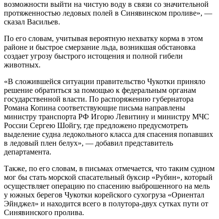
возможности выйти на чистую воду в связи со значительной
протяженностью ледовых полей в Синявинском проливе», —
сказал Васильев.
По его словам, учитывая вероятную нехватку корма в этом
районе и быстрое смерзание льда, возникшая обстановка
создает угрозу быстрого истощения и полной гибели
животных.
«В сложившейся ситуации правительство Чукотки приняло
решение обратиться за помощью к федеральным органам
государственной власти. По распоряжению губернатора
Романа Копина соответствующие письма направлены
министру транспорта РФ Игорю Левитину и министру МЧС
России Сергею Шойгу, где предложено предусмотреть
выделение судна ледокольного класса для спасения попавших
в ледовый плен белух», — добавил представитель
департамента.
Также, по его словам, в письмах отмечается, что таким судном
мог бы стать морской спасательный буксир «Рубин», который
осуществляет операцию по спасению выброшенного на мель
у южных берегов Чукотки корейского сухогруза «Ориентал
Эйнджел» и находится всего в полутора-двух сутках пути от
Синявинского пролива.