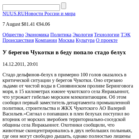
NUUS.RU
Новости России и мира
7 August
$81.41
€94.06
Общество
Экономика
Политика
Экология
Технологии
ТЭК
Происшествия
Компании
Москва
Культура
О проекте
У берегов Чукотки в беду попало стадо белух
14.12.2011, 20:01
Стадо дельфинов-белух в примерно 100 голов оказалось в
критической ситуации у берегов Чукотки. Оно отрезано
льдами от чистой воды в Синявинском проливе Беринговога
моря, в 15 километрах южнее чукотского села Янракыннот,
что угрожает гибелью морским млекопитающим. Об этом
сообщил первый заместитель департамента промышленной
политики, строительства и ЖКХ Чукотского АО Валерий
Васильев.»Сигнал о попавших в плен белухах поступил во
вторник от морских зверобоев территориально-соседской
общины села Янракыннот. Охотники сообщили, что
животные сконцентрировались в двух небольших полыньях,
где они могут свободно дышать, однако полностью лишены