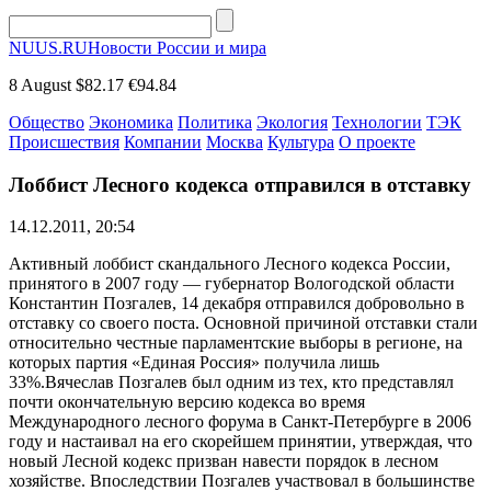
NUUS.RU
Новости России и мира
8 August
$82.17
€94.84
Общество
Экономика
Политика
Экология
Технологии
ТЭК
Происшествия
Компании
Москва
Культура
О проекте
Лоббист Лесного кодекса отправился в отставку
14.12.2011, 20:54
Активный лоббист скандального Лесного кодекса России,
принятого в 2007 году — губернатор Вологодской области
Константин Позгалев, 14 декабря отправился добровольно в
отставку со своего поста. Основной причиной отставки стали
относительно честные парламентские выборы в регионе, на
которых партия «Единая Россия» получила лишь
33%.Вячеслав Позгалев был одним из тех, кто представлял
почти окончательную версию кодекса во время
Международного лесного форума в Санкт-Петербурге в 2006
году и настаивал на его скорейшем принятии, утверждая, что
новый Лесной кодекс призван навести порядок в лесном
хозяйстве. Впоследствии Позгалев участвовал в большинстве