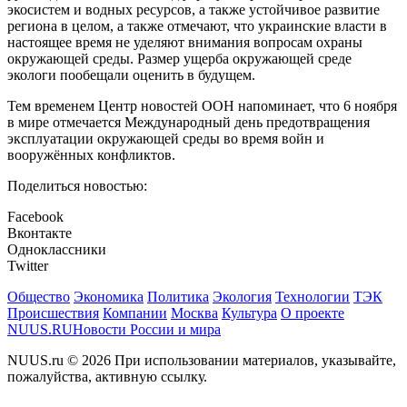
экосистем и водных ресурсов, а также устойчивое развитие
региона в целом, а также отмечают, что украинские власти в
настоящее время не уделяют внимания вопросам охраны
окружающей среды. Размер ущерба окружающей среде
экологи пообещали оценить в будущем.
Тем временем Центр новостей ООН напоминает, что 6 ноября
в мире отмечается Международный день предотвращения
эксплуатации окружающей среды во время войн и
вооружённых конфликтов.
Поделиться новостью:
Facebook
Вконтакте
Одноклассники
Twitter
Общество
Экономика
Политика
Экология
Технологии
ТЭК
Происшествия
Компании
Москва
Культура
О проекте
NUUS.RU
Новости России и мира
NUUS.ru © 2026 При использовании материалов, указывайте,
пожалуйства, активную ссылку.