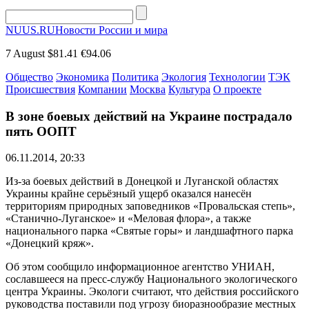
NUUS.RU
Новости России и мира
7 August
$81.41
€94.06
Общество
Экономика
Политика
Экология
Технологии
ТЭК
Происшествия
Компании
Москва
Культура
О проекте
В зоне боевых действий на Украине пострадало
пять ООПТ
06.11.2014, 20:33
Из-за боевых действий в Донецкой и Луганской областях
Украины крайне серьёзный ущерб оказался нанесён
территориям природных заповедников «Провальская степь»,
«Станично-Луганское» и «Меловая флора», а также
национального парка «Святые горы» и ландшафтного парка
«Донецкий кряж».
Об этом сообщило информационное агентство УНИАН,
сославшееся на пресс-службу Национального экологического
центра Украины. Экологи считают, что действия российского
руководства поставили под угрозу биоразнообразие местных