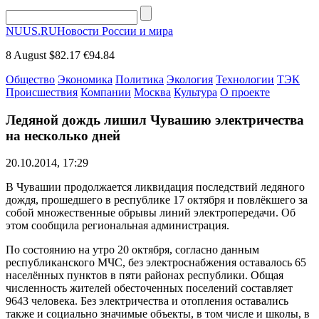
NUUS.RU
Новости России и мира
8 August
$82.17
€94.84
Общество
Экономика
Политика
Экология
Технологии
ТЭК
Происшествия
Компании
Москва
Культура
О проекте
Ледяной дождь лишил Чувашию электричества
на несколько дней
20.10.2014, 17:29
В Чувашии продолжается ликвидация последствий ледяного
дождя, прошедшего в республике 17 октября и повлёкшего за
собой множественные обрывы линий электропередачи. Об
этом сообщила региональная администрация.
По состоянию на утро 20 октября, согласно данным
республиканского МЧС, без электроснабжения оставалось 65
населённых пунктов в пяти районах республики. Общая
численность жителей обесточенных поселений составляет
9643 человека. Без электричества и отопления оставались
также и социально значимые объекты, в том числе и школы, в