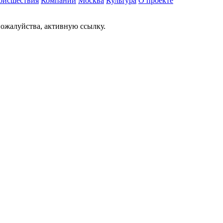
оисшествия
Компании
Москва
Культура
О проекте
ожалуйства, активную ссылку.