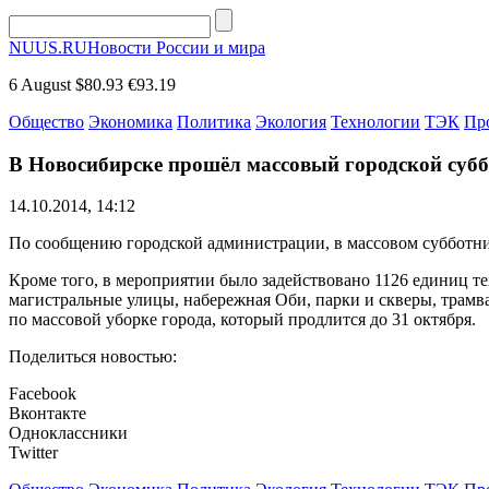
NUUS.RU
Новости России и мира
6 August
$80.93
€93.19
Общество
Экономика
Политика
Экология
Технологии
ТЭК
Пр
В Новосибирске прошёл массовый городской суб
14.10.2014, 14:12
По сообщению городской администрации, в массовом субботник
Кроме того, в мероприятии было задействовано 1126 единиц те
магистральные улицы, набережная Оби, парки и скверы, трамв
по массовой уборке города, который продлится до 31 октября.
Поделиться новостью:
Facebook
Вконтакте
Одноклассники
Twitter