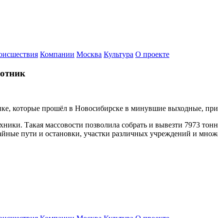
оисшествия
Компании
Москва
Культура
О проекте
ботник
е, которые прошёл в Новосибирске в минувшие выходные, приня
хники. Такая массовости позволила собрать и вывезти 7973 тонн
айные пути и остановки, участки различных учреждений и множ