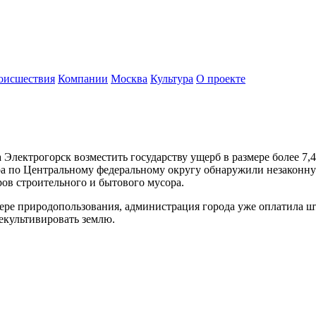
оисшествия
Компании
Москва
Культура
О проекте
лектрогорск возместить государству ущерб в размере более 7,4
 по Центральному федеральному округу обнаружили незаконную 
ров строительного и бытового мусора.
ре природопользования, администрация города уже оплатила штр
екультивировать землю.