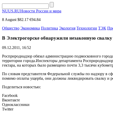
NUUS.RU
Новости России и мира
8 August
$82.17
€94.84
Общество
Экономика
Политика
Экология
Технологии
ТЭК
Пр
В Электрогорске обнаружили незаконную свалку
09.12.2011, 16:52
Росприроднадзор обязал администрацию подмосковного города Э
территории города.Инспекторы департамента Росприроднадзора
гектара, на которых было размещено почти 3,3 тысячи кубомет
По словам представителя Федеральной службы по надзору в сфе
помимо оплаты ущерба, они должны ликвидировать свалку и р
Поделиться новостью:
Facebook
Вконтакте
Одноклассники
Twitter