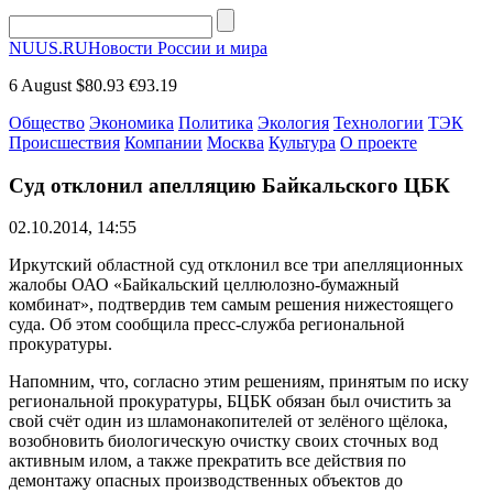
NUUS.RU
Новости России и мира
6 August
$80.93
€93.19
Общество
Экономика
Политика
Экология
Технологии
ТЭК
Происшествия
Компании
Москва
Культура
О проекте
Суд отклонил апелляцию Байкальского ЦБК
02.10.2014, 14:55
Иркутский областной суд отклонил все три апелляционных
жалобы ОАО «Байкальский целлюлозно-бумажный
комбинат», подтвердив тем самым решения нижестоящего
суда. Об этом сообщила пресс-служба региональной
прокуратуры.
Напомним, что, согласно этим решениям, принятым по иску
региональной прокуратуры, БЦБК обязан был очистить за
свой счёт один из шламонакопителей от зелёного щёлока,
возобновить биологическую очистку своих сточных вод
активным илом, а также прекратить все действия по
демонтажу опасных производственных объектов до