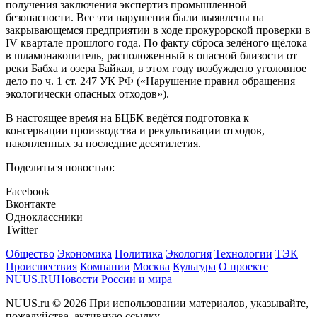
получения заключения экспертиз промышленной
безопасности. Все эти нарушения были выявлены на
закрывающемся предприятии в ходе прокурорской проверки в
IV квартале прошлого года. По факту сброса зелёного щёлока
в шламонакопитель, расположенный в опасной близости от
реки Бабха и озера Байкал, в этом году возбуждено уголовное
дело по ч. 1 ст. 247 УК РФ («Нарушение правил обращения
экологически опасных отходов»).
В настоящее время на БЦБК ведётся подготовка к
консервации производства и рекультивации отходов,
накопленных за последние десятилетия.
Поделиться новостью:
Facebook
Вконтакте
Одноклассники
Twitter
Общество
Экономика
Политика
Экология
Технологии
ТЭК
Происшествия
Компании
Москва
Культура
О проекте
NUUS.RU
Новости России и мира
NUUS.ru © 2026 При использовании материалов, указывайте,
пожалуйства, активную ссылку.