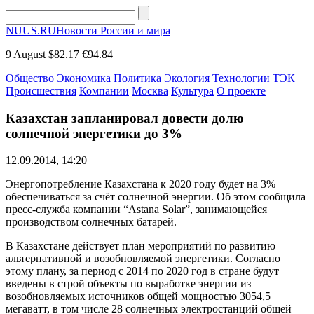
NUUS.RU
Новости России и мира
9 August
$82.17
€94.84
Общество
Экономика
Политика
Экология
Технологии
ТЭК
Происшествия
Компании
Москва
Культура
О проекте
Казахстан запланировал довести долю
солнечной энергетики до 3%
12.09.2014, 14:20
Энергопотребление Казахстана к 2020 году будет на 3%
обеспечиваться за счёт солнечной энергии. Об этом сообщила
пресс-служба компании “Astana Solar”, занимающейся
производством солнечных батарей.
В Казахстане действует план мероприятий по развитию
альтернативной и возобновляемой энергетики. Согласно
этому плану, за период с 2014 по 2020 год в стране будут
введены в строй объекты по выработке энергии из
возобновляемых источников общей мощностью 3054,5
мегаватт, в том числе 28 солнечных электростанций общей