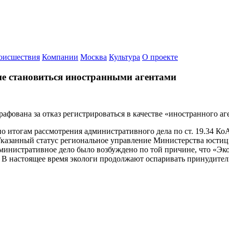
оисшествия
Компании
Москва
Культура
О проекте
ие становиться иностранными агентами
фована за отказ регистрироваться в качестве «иностранного аг
по итогам рассмотрения административного дела по ст. 19.34 
казанный статус региональное управление Министерства юстици
инистративное дело было возбуждено по той причине, что «Эко
ь. В настоящее время экологи продолжают оспаривать принудите