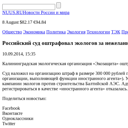
NUUS.RU
Новости России и мира
8 August
$82.17
€94.84
Общество
Экономика
Политика
Экология
Технологии
ТЭК
Пр
Российский суд оштрафовал экологов за нежелан
10.09.2014, 15:35
Калининградская экологическая организация «Экозащита» оштра
Суд наложил на организацию штраф в размере 300 000 рублей 
организации, выполняющей функции иностранного агента»). У
кампании экологов против строительства Балтийской АЭС. Адм
регистрироваться в качестве «иностранного агента» отказалас
Поделиться новостью:
Facebook
Вконтакте
Одноклассники
Twitter