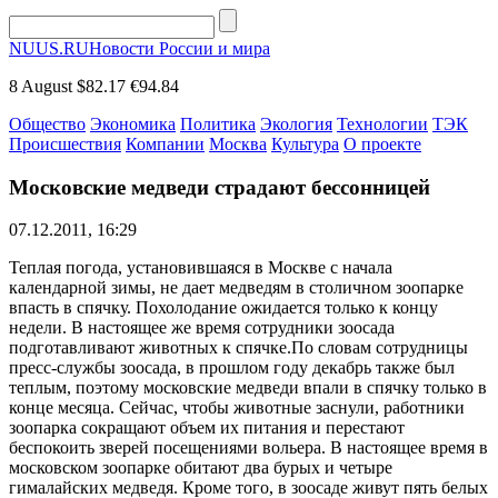
NUUS.RU
Новости России и мира
8 August
$82.17
€94.84
Общество
Экономика
Политика
Экология
Технологии
ТЭК
Происшествия
Компании
Москва
Культура
О проекте
Московские медведи страдают бессонницей
07.12.2011, 16:29
Теплая погода, установившаяся в Москве с начала
календарной зимы, не дает медведям в столичном зоопарке
впасть в спячку. Похолодание ожидается только к концу
недели. В настоящее же время сотрудники зоосада
подготавливают животных к спячке.По словам сотрудницы
пресс-службы зоосада, в прошлом году декабрь также был
теплым, поэтому московские медведи впали в спячку только в
конце месяца. Сейчас, чтобы животные заснули, работники
зоопарка сокращают объем их питания и перестают
беспокоить зверей посещениями вольера. В настоящее время в
московском зоопарке обитают два бурых и четыре
гималайских медведя. Кроме того, в зоосаде живут пять белых