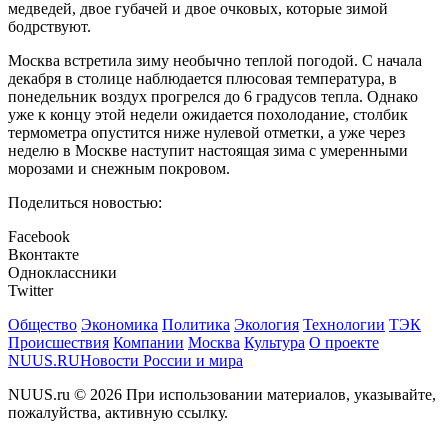
медведей, двое губачей и двое очковых, которые зимой
бодрствуют.
Москва встретила зиму необычно теплой погодой. С начала
декабря в столице наблюдается плюсовая температура, в
понедельник воздух прогрелся до 6 градусов тепла. Однако
уже к концу этой недели ожидается похолодание, столбик
термометра опустится ниже нулевой отметки, а уже через
неделю в Москве наступит настоящая зима с умеренными
морозами и снежным покровом.
Поделиться новостью:
Facebook
Вконтакте
Одноклассники
Twitter
Общество
Экономика
Политика
Экология
Технологии
ТЭК
Происшествия
Компании
Москва
Культура
О проекте
NUUS.RU
Новости России и мира
NUUS.ru © 2026 При использовании материалов, указывайте,
пожалуйства, активную ссылку.