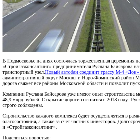
В Подмосковье на днях состоялась торжественная церемония 
«Стройгазконсалтинг» предпринимателя Руслана Байсарова нач
транспортный узел.
Новый автобан соединит трассу М-4 «Дон» 
административный округ Москвы и Наро-Фоминский район Москов
дорога свяжет все районы Московской области и позволит пус
Компании Руслана Байсарова уже имеют опыт строительства ма
48,9 млрд рублей. Открытие дороги состоится в 2018 году. Рус
строго соблюдены.
Строительство каждого комплекса будет осуществляться в рамк
благосостояния, а также за счет частных инвесторов. Долгоср
и «Стройгазконсалтинг».
Поделиться новостью: