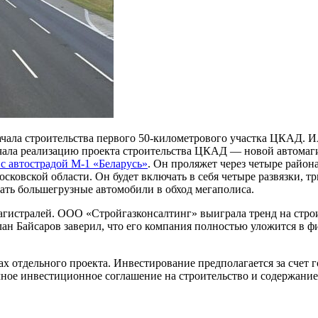
начала строительства первого 50-километрового участка ЦКАД.
ала реализацию проекта строительства ЦКАД — новой автомагис
с автострадой М-1 «Беларусь»
. Он проляжет через четыре район
ской области. Он будет включать в себя четыре развязки, три 
кать большегрузные автомобили в обход мегаполиса.
гистралей. ООО «Стройгазконсалтинг» выиграла тренд на строи
лан Байсаров заверил, что его компания полностью уложится в ф
ах отдельного проекта. Инвестирование предполагается за счет
очное инвестиционное соглашение на строительство и содержани