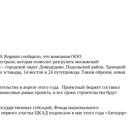
 ИА Regnum сообщило, что компания ООО
трали, которая позволит разгрузить московский
а – городской округ Домодедово, Подольский район, Троицкий
эстакады, 14 мостов и 24 путепровода. Таким образом, новая
тельство в апреле этого года. Проектный бюджет составил
инансовые рамки проекта, и все сроки строительства будут
 государственных субсидий, Фонда национального
е первого участка ЦКАД подписали в мае этого года «Автодор»