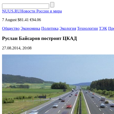
NUUS.RU
Новости России и мира
7 August
$81.41
€94.06
Общество
Экономика
Политика
Экология
Технологии
ТЭК
Пр
Руслан Байсаров построит ЦКАД
27.08.2014, 20:08