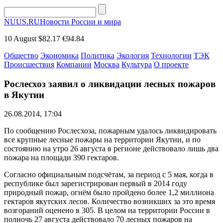
NUUS.RU
Новости России и мира
10 August
$82.17
€94.84
Общество
Экономика
Политика
Экология
Технологии
ТЭК
Происшествия
Компании
Москва
Культура
О проекте
Рослесхоз заявил о ликвидации лесных пожаров
в Якутии
26.08.2014, 17:04
По сообщению Рослесхоза, пожарным удалось ликвидировать
все крупные лесные пожары на территории Якутии, и по
состоянию на утро 26 августа в регионе действовало лишь два
пожара на площади 390 гектаров.
Согласно официальным подсчётам, за период с 5 мая, когда в
республике был зарегистрирован первый в 2014 году
природный пожар, огнём было пройдено более 1,2 миллиона
гектаров якутских лесов. Количество возникших за это время
возгораний оценено в 305. В целом на территории России в
полночь 27 августа действовало 70 лесных пожаров на