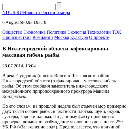
NUUS.RU
Новости России и мира
6 August
$80.93
€93.19
Общество
Экономика
Политика
Экология
Технологии
ТЭК
Происшествия
Компании
Москва
Культура
О проекте
В Нижегородской области зафиксирована
массовая гибель рыбы
28.07.2014, 13:04
В реке Сундовик (приток Волги в Лысковском районе
Нижегородской области) зафиксирована массовая гибель
рыбы. Об этом сообщил заместитель нижегородского
межрайонного природоохранного прокурора Максим
Кондратьев.
По его словам, на прошлой неделе был отмечен мор примерно
двух тысяч особей рыбы, в частности плотвы, щуки, окуня,
густеры, карпа и налима. По данному факту проводится
проверка, возможно возбуждение уголовного дела по ст. 250
УК РФ («Загрязнение вод»). Предполагается, что причиной