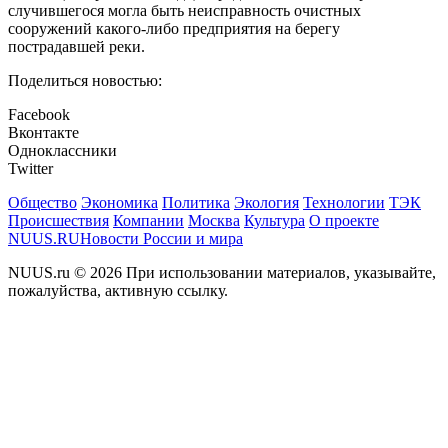
случившегося могла быть неисправность очистных
сооружений какого-либо предприятия на берегу
пострадавшей реки.
Поделиться новостью:
Facebook
Вконтакте
Одноклассники
Twitter
Общество
Экономика
Политика
Экология
Технологии
ТЭК
Происшествия
Компании
Москва
Культура
О проекте
NUUS.RU
Новости России и мира
NUUS.ru © 2026 При использовании материалов, указывайте,
пожалуйства, активную ссылку.