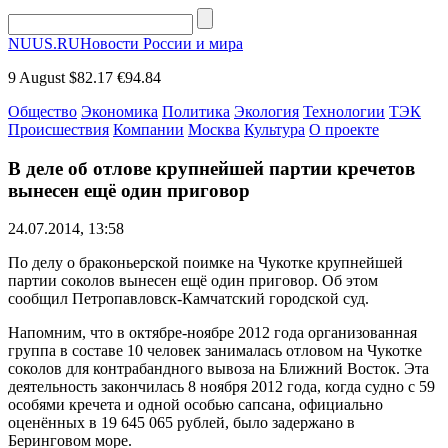
NUUS.RU
Новости России и мира
9 August
$82.17
€94.84
Общество
Экономика
Политика
Экология
Технологии
ТЭК
Происшествия
Компании
Москва
Культура
О проекте
В деле об отлове крупнейшей партии кречетов
вынесен ещё один приговор
24.07.2014, 13:58
По делу о браконьерской поимке на Чукотке крупнейшей
партии соколов вынесен ещё один приговор. Об этом
сообщил Петропавловск-Камчатский городской суд.
Напомним, что в октябре-ноябре 2012 года организованная
группа в составе 10 человек занималась отловом на Чукотке
соколов для контрабандного вывоза на Ближний Восток. Эта
деятельность закончилась 8 ноября 2012 года, когда судно с 59
особями кречета и одной особью сапсана, официально
оценённых в 19 645 065 рублей, было задержано в
Беринговом море.