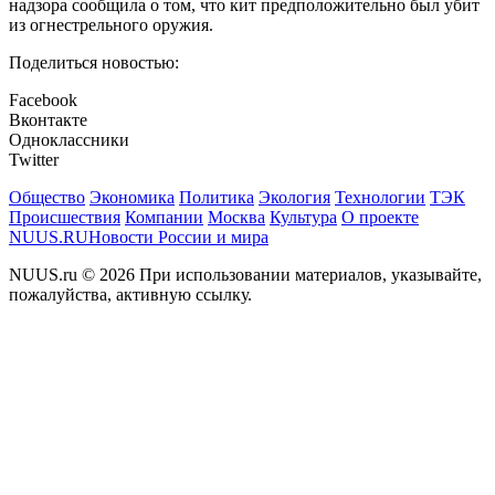
надзора сообщила о том, что кит предположительно был убит
из огнестрельного оружия.
Поделиться новостью:
Facebook
Вконтакте
Одноклассники
Twitter
Общество
Экономика
Политика
Экология
Технологии
ТЭК
Происшествия
Компании
Москва
Культура
О проекте
NUUS.RU
Новости России и мира
NUUS.ru © 2026 При использовании материалов, указывайте,
пожалуйства, активную ссылку.