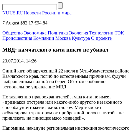
NUUS.RU
Новости России и мира
7 August
$82.17
€94.84
Общество
Экономика
Политика
Экология
Технологии
ТЭК
Происшествия
Компании
Москва
Культура
О проекте
МВД: камчатского кита никто не убивал
23.07.2014, 14:26
Синий кит, обнаруженный 22 июля в Усть-Камчатском районе
Камчатского края, погиб по естественным причинам, будучи
выброшенным волной на берег. Об этом сообщило
региональное управление МВД.
По заявлению правоохранителей, туша кита не имеет
«признаков отстрела или какого-либо другого незаконного
способа уничтожения животного». Мёртвый кит
отбуксирован трактором от прибрежной полосы, «чтобы не
привлекать на гниющее мясо медведей».
Напомним, накануне региональная инспекция экологического