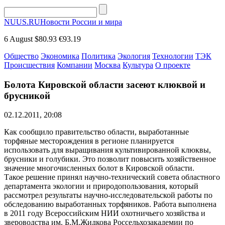
NUUS.RU
Новости России и мира
6 August
$80.93
€93.19
Общество
Экономика
Политика
Экология
Технологии
ТЭК
Происшествия
Компании
Москва
Культура
О проекте
Болота Кировской области засеют клюквой и
брусникой
02.12.2011, 20:08
Как сообщило правительство области, выработанные
торфяные месторождения в регионе планируется
использовать для выращивания культивированной клюквы,
брусники и голубики. Это позволит повысить хозяйственное
значение многочисленных болот в Кировской области.
Такое решение принял научно-технический совета областного
департамента экологии и природопользования, который
рассмотрел результаты научно-исследовательской работы по
обследованию выработанных торфяников. Работа выполнена
в 2011 году Всероссийским НИИ охотничьего хозяйства и
звероводства им. Б.М.Жидкова Россельхозакадемии по