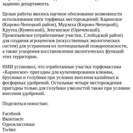
заданию департамента.
Целью работы явилось научное обоснование возможности
использования пяти торфяных месторождений: Каринское
(Кирово-Чепецкий район), Мурзиха (Кирово-Чепецкий),
Крутец (Куменский), Зенгинское (Оричевский),
Прокопьевское (отработанные участки, Слободской район)
для создания агроценозов (искусственных экологических
систем) для устранения их потенциальной пожароопасности,
а также ускорения восстановления экологических функций
этих территории.
НИИ установил, что отработанные участки торфомассива
«Каринское» пригодны для культивирования клюквы,
брусники и голубики при условии внесения калийных и
фосфорных удобрений. Остальные четыре месторождения
пригодны только для голубики узколистой также при условии
внесения удобрений.
Поделиться новостью:
Facebook
Вконтакте
Одноклассники
Twitter