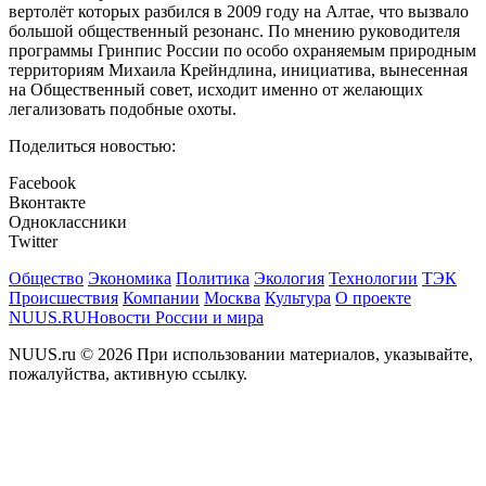
вертолёт которых разбился в 2009 году на Алтае, что вызвало
большой общественный резонанс. По мнению руководителя
программы Гринпис России по особо охраняемым природным
территориям Михаила Крейндлина, инициатива, вынесенная
на Общественный совет, исходит именно от желающих
легализовать подобные охоты.
Поделиться новостью:
Facebook
Вконтакте
Одноклассники
Twitter
Общество
Экономика
Политика
Экология
Технологии
ТЭК
Происшествия
Компании
Москва
Культура
О проекте
NUUS.RU
Новости России и мира
NUUS.ru © 2026 При использовании материалов, указывайте,
пожалуйства, активную ссылку.