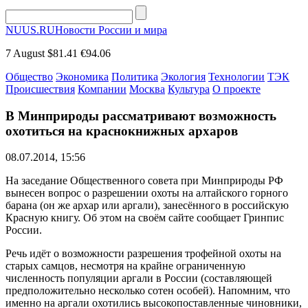
NUUS.RU
Новости России и мира
7 August
$81.41
€94.06
Общество
Экономика
Политика
Экология
Технологии
ТЭК
Происшествия
Компании
Москва
Культура
О проекте
В Минприроды рассматривают возможность
охотиться на краснокнижных архаров
08.07.2014, 15:56
На заседание Общественного совета при Минприроды РФ
вынесен вопрос о разрешении охоты на алтайского горного
барана (он же архар или аргали), занесённого в российскую
Красную книгу. Об этом на своём сайте сообщает Гринпис
России.
Речь идёт о возможности разрешения трофейной охоты на
старых самцов, несмотря на крайне ограниченную
численность популяции аргали в России (составляющей
предположительно несколько сотен особей). Напомним, что
именно на аргали охотились высокопоставленные чиновники,