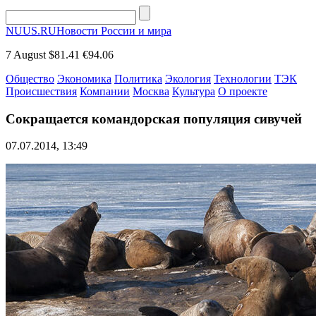
NUUS.RU
Новости России и мира
7 August
$81.41
€94.06
Общество
Экономика
Политика
Экология
Технологии
ТЭК
Происшествия
Компании
Москва
Культура
О проекте
Сокращается командорская популяция сивучей
07.07.2014, 13:49