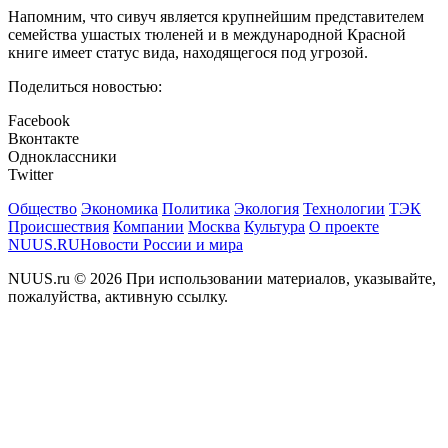
Напомним, что сивуч является крупнейшим представителем
семейства ушастых тюленей и в международной Красной
книге имеет статус вида, находящегося под угрозой.
Поделиться новостью:
Facebook
Вконтакте
Одноклассники
Twitter
Общество
Экономика
Политика
Экология
Технологии
ТЭК
Происшествия
Компании
Москва
Культура
О проекте
NUUS.RU
Новости России и мира
NUUS.ru © 2026 При использовании материалов, указывайте,
пожалуйства, активную ссылку.