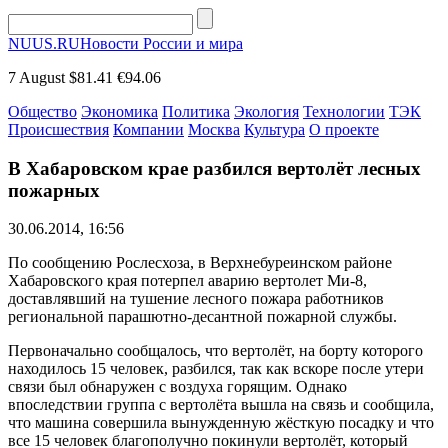
NUUS.RU
Новости России и мира
7 August
$81.41
€94.06
Общество
Экономика
Политика
Экология
Технологии
ТЭК
Происшествия
Компании
Москва
Культура
О проекте
В Хабаровском крае разбился вертолёт лесных
пожарных
30.06.2014, 16:56
По сообщению Рослесхоза, в Верхнебуреинском районе
Хабаровского края потерпел аварию вертолет Ми-8,
доставлявший на тушение лесного пожара работников
региональной парашютно-десантной пожарной службы.
Первоначально сообщалось, что вертолёт, на борту которого
находилось 15 человек, разбился, так как вскоре после утери
связи был обнаружен с воздуха горящим. Однако
впоследствии группа с вертолёта вышла на связь и сообщила,
что машина совершила вынужденную жёсткую посадку и что
все 15 человек благополучно покинули вертолёт, который