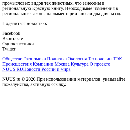
промысловых видов тех животных, что занесены в
региональную Красную книгу. Необходимые изменения в
региональные законы парламентарии внесли два дня назад.
Поделиться новостью:
Facebook
Вконтакте
Одноклассники
Twitter
Общество
Экономика
Политика
Экология
Технологии
ТЭК
Происшествия
Компании
Москва
Культура
О проекте
NUUS.RU
Новости России и мира
NUUS.ru © 2026 При использовании материалов, указывайте,
пожалуйства, активную ссылку.