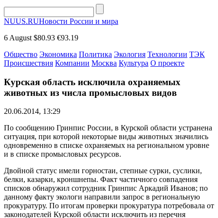
NUUS.RU
Новости России и мира
6 August
$80.93
€93.19
Общество
Экономика
Политика
Экология
Технологии
ТЭК
Происшествия
Компании
Москва
Культура
О проекте
Курская область исключила охраняемых
животных из числа промысловых видов
20.06.2014, 13:29
По сообщению Гринпис России, в Курской области устранена
ситуация, при которой некоторые виды животных значились
одновременно в списке охраняемых на региональном уровне
и в списке промысловых ресурсов.
Двойной статус имели горностаи, степные сурки, суслики,
белки, казарки, кроншнепы. Факт частичного совпадения
списков обнаружил сотрудник Гринпис Аркадий Иванов; по
данному факту экологи направили запрос в региональную
прокуратуру. По итогам проверки прокуратура потребовала от
законодателей Курской области исключить из перечня