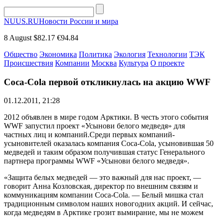
NUUS.RU
Новости России и мира
8 August
$82.17
€94.84
Общество
Экономика
Политика
Экология
Технологии
ТЭК
Происшествия
Компании
Москва
Культура
О проекте
Coca-Cola первой откликнулась на акцию WWF
01.12.2011, 21:28
2012 объявлен в мире годом Арктики. В честь этого события
WWF запустил проект «Усынови белого медведя» для
частных лиц и компаний.Среди первых компаний-
усыновителей оказалась компания Coca-Cola, усыновившая 50
медведей и таким образом получившая статус Генерального
партнера программы WWF «Усынови белого медведя».
«Защита белых медведей — это важный для нас проект, —
говорит Анна Козловская, директор по внешним связям и
коммуникациям компании Coca-Cola. — Белый мишка стал
традиционным символом наших новогодних акций. И сейчас,
когда медведям в Арктике грозит вымирание, мы не можем