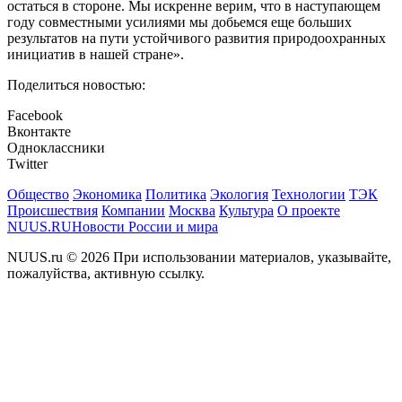
остаться в стороне. Мы искренне верим, что в наступающем
году совместными усилиями мы добьемся еще больших
результатов на пути устойчивого развития природоохранных
инициатив в нашей стране».
Поделиться новостью:
Facebook
Вконтакте
Одноклассники
Twitter
Общество
Экономика
Политика
Экология
Технологии
ТЭК
Происшествия
Компании
Москва
Культура
О проекте
NUUS.RU
Новости России и мира
NUUS.ru © 2026 При использовании материалов, указывайте,
пожалуйства, активную ссылку.