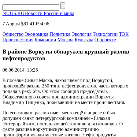
NUUS.RU
Новости России и мира
7 August
$81.41
€94.06
Общество
Экономика
Политика
Экология
Технологии
ТЭК
Происшествия
Компании
Москва
Культура
О проекте
В районе Воркуты обнаружен крупный разлив
нефтепродуктов
06.06.2014, 13:25
В посёлке Сивая Маска, находящемся под Воркутой,
произошёл разлив 250 тонн нефтепродуктов, часть которых
попала в реку Уса. Об этом сообщил председатель
Общественного совета при администрации Воркуты
Владимир Тищенко, побывавший на месте происшествия.
По его словам, разлив имел место ещё в апреле и был
допущен санкт-петербургской компанией «Галахад
Энтерпрайзис», поставляющей топливо для газовиков. О
факте разлива воркутинскую администрацию
проинформировали местные жители. Нефтепродукты