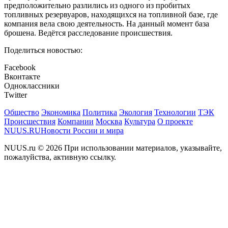
предположительно разлились из одного из пробитых
топливных резервуаров, находящихся на топливной базе, где
компания вела свою деятельность. На данный момент база
брошена. Ведётся расследование происшествия.
Поделиться новостью:
Facebook
Вконтакте
Одноклассники
Twitter
Общество
Экономика
Политика
Экология
Технологии
ТЭК
Происшествия
Компании
Москва
Культура
О проекте
NUUS.RU
Новости России и мира
NUUS.ru © 2026 При использовании материалов, указывайте,
пожалуйства, активную ссылку.