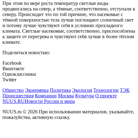
При этом по мере роста температур светлые виды
продвигались на север, а тёмные, соответственно, отступали к
северу. Происходит это по той причине, что насекомые с
тёмной поверхностью тела лучше поглощают солнечный свет
и потому лучше чувствуют себя в условиях прохладного
климата. Светлые насекомые, соответственно, приспособлены
к защите от перегрева и чувствуют себя лучше в более тёплом
климате.
Поделиться новостью:
Facebook
Вконтакте
Одноклассники
Twitter
Общество
Экономика
Политика
Экология
Технологии
ТЭК
Происшествия
Компании
Москва
Культура
О проекте
NUUS.RU
Новости России и мира
NUUS.ru © 2026 При использовании материалов, указывайте,
пожалуйства, активную ссылку.