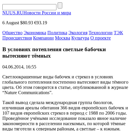
NUUS.RU
Новости России и мира
6 August
$80.93
€93.19
Общество
Экономика
Политика
Экология
Технологии
ТЭК
Происшествия
Компании
Москва
Культура
О проекте
В условиях потепления светлые бабочки
вытесняют тёмных
04.06.2014, 16:55
Светлоокрашенные виды бабочек и стрекоз в условиях
глобального потепления постепенно вытесняют виды тёмного
цвета. Об этом говорится в статье, опубликованной в журнале
“Nature Communications”.
Такой вывод сделала международная группа биологов,
изучившая ареалы обитания 366 видов европейских бабочек и
107 видов европейских стрекоз в период с 1988 по 2006 годы.
Проведённое учёными исследование показало явное наличие
закономерности в расселении насекомых, по которой тёмные
виды тяготели к северным районам, а светлые – к южным.