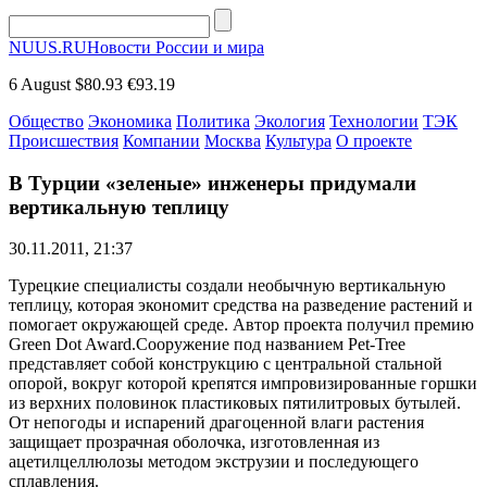
NUUS.RU
Новости России и мира
6 August
$80.93
€93.19
Общество
Экономика
Политика
Экология
Технологии
ТЭК
Происшествия
Компании
Москва
Культура
О проекте
В Турции «зеленые» инженеры придумали
вертикальную теплицу
30.11.2011, 21:37
Турецкие специалисты создали необычную вертикальную
теплицу, которая экономит средства на разведение растений и
помогает окружающей среде. Автор проекта получил премию
Green Dot Award.Сооружение под названием Pet-Tree
представляет собой конструкцию с центральной стальной
опорой, вокруг которой крепятся импровизированные горшки
из верхних половинок пластиковых пятилитровых бутылей.
От непогоды и испарений драгоценной влаги растения
защищает прозрачная оболочка, изготовленная из
ацетилцеллюлозы методом экструзии и последующего
сплавления.