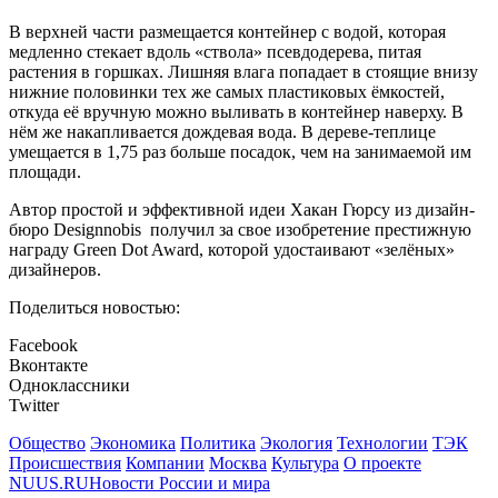
В верхней части размещается контейнер с водой, которая
медленно стекает вдоль «ствола» псевдодерева, питая
растения в горшках. Лишняя влага попадает в стоящие внизу
нижние половинки тех же самых пластиковых ёмкостей,
откуда её вручную можно выливать в контейнер наверху. В
нём же накапливается дождевая вода. В дереве-теплице
умещается в 1,75 раз больше посадок, чем на занимаемой им
площади.
Автор простой и эффективной идеи Хакан Гюрсу из дизайн-
бюро Designnobis получил за свое изобретение престижную
награду Green Dot Award, которой удостаивают «зелёных»
дизайнеров.
Поделиться новостью:
Facebook
Вконтакте
Одноклассники
Twitter
Общество
Экономика
Политика
Экология
Технологии
ТЭК
Происшествия
Компании
Москва
Культура
О проекте
NUUS.RU
Новости России и мира