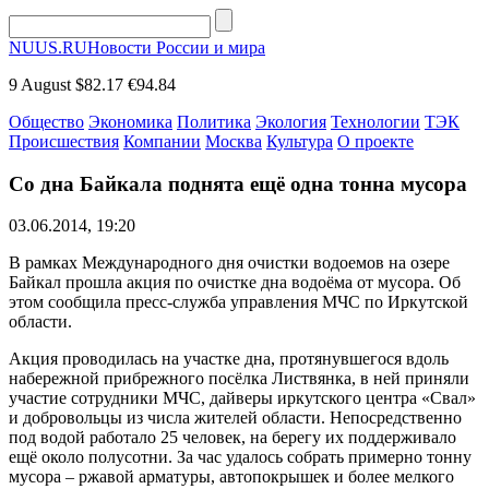
NUUS.RU
Новости России и мира
9 August
$82.17
€94.84
Общество
Экономика
Политика
Экология
Технологии
ТЭК
Происшествия
Компании
Москва
Культура
О проекте
Со дна Байкала поднята ещё одна тонна мусора
03.06.2014, 19:20
В рамках Международного дня очистки водоемов на озере
Байкал прошла акция по очистке дна водоёма от мусора. Об
этом сообщила пресс-служба управления МЧС по Иркутской
области.
Акция проводилась на участке дна, протянувшегося вдоль
набережной прибрежного посёлка Листвянка, в ней приняли
участие сотрудники МЧС, дайверы иркутского центра «Свал»
и добровольцы из числа жителей области. Непосредственно
под водой работало 25 человек, на берегу их поддерживало
ещё около полусотни. За час удалось собрать примерно тонну
мусора – ржавой арматуры, автопокрышек и более мелкого