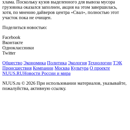
хлама. Поскольку кузов выделенного для вывоза мусора
грузовика оказался заполнен, акция на этом завершилась,
хотя, по мнению дайверов центра «Свал», полностью этот
участок пока не очищен.
Поделиться новостью:
Facebook
Вконтакте
Одноклассники
Twitter
Общество
Экономика
Политика
Экология
Технологии
ТЭК
Происшествия
Компании
Москва
Культура
О проекте
NUUS.RU
Новости России и мира
NUUS.ru © 2026 При использовании материалов, указывайте,
пожалуйства, активную ссылку.