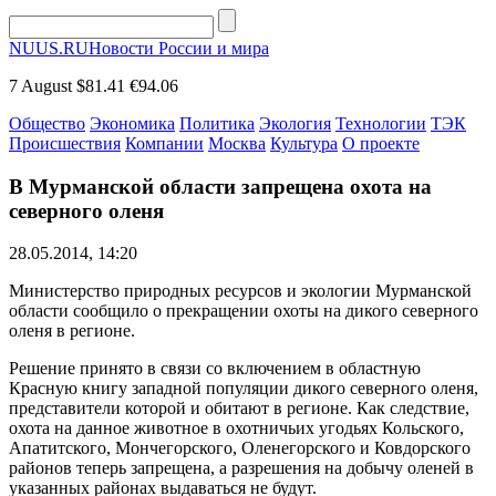
NUUS.RU
Новости России и мира
7 August
$81.41
€94.06
Общество
Экономика
Политика
Экология
Технологии
ТЭК
Происшествия
Компании
Москва
Культура
О проекте
В Мурманской области запрещена охота на
северного оленя
28.05.2014, 14:20
Министерство природных ресурсов и экологии Мурманской
области сообщило о прекращении охоты на дикого северного
оленя в регионе.
Решение принято в связи со включением в областную
Красную книгу западной популяции дикого северного оленя,
представители которой и обитают в регионе. Как следствие,
охота на данное животное в охотничьих угодьях Кольского,
Апатитского, Мончегорского, Оленегорского и Ковдорского
районов теперь запрещена, а разрешения на добычу оленей в
указанных районах выдаваться не будут.