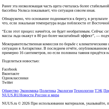
Ранее эта низколежащая часть щита считалась более стабильн
бассейна Уилкса показывает, что ситуация совсем иная.
Обнаружено, что основание поднимается к берегу, в результа
что, если локальная температура воды поблизости от Восточной
“Если этот процесс начнётся, он будет необратимым. Сейчас си
массы льда окажут в 80 раз более масштабный эффект”, — под
Межправительственная комиссия по борьбе с климатическими и
ситуации в Антарктике. В последнем отчёте, опубликованном в
примерно 16 сантиметров, но если половина таяния придётся н
Поделиться новостью:
Facebook
Вконтакте
Одноклассники
Twitter
Общество
Экономика
Политика
Экология
Технологии
ТЭК
Пр
NUUS.RU
Новости России и мира
NUUS.ru © 2026 При использовании материалов, указывайте, п