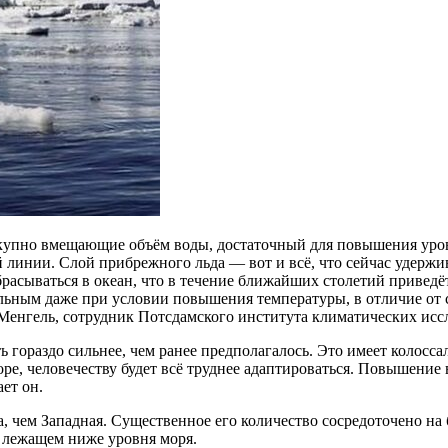
упно вмещающие объём воды, достаточный для повышения уровня
 линии. Слой прибрежного льда — вот и всё, что сейчас удержи
брасываться в океан, что в течение ближайших столетий приведё
ьным даже при условии повышения температуры, в отличие от с
Менгель, сотрудник Потсдамского института климатических исс
ь гораздо сильнее, чем ранее предполагалось. Это имеет колос
ре, человечеству будет всё труднее адаптироваться. Повышение
ет он.
, чем Западная. Существенное его количество сосредоточено на 
, лежащем ниже уровня моря.