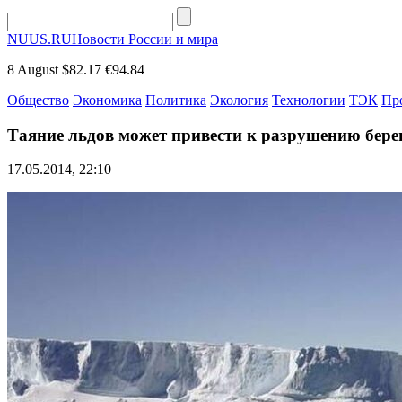
NUUS.RU
Новости России и мира
8 August
$82.17
€94.84
Общество
Экономика
Политика
Экология
Технологии
ТЭК
Пр
Таяние льдов может привести к разрушению бере
17.05.2014, 22:10