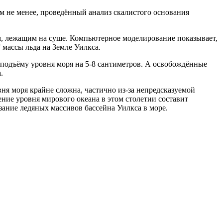
м не менее, проведённый анализ скалистого основания
ом, лежащим на суше. Компьютерное моделирование показывает,
 массы льда на Земле Уилкса.
к подъёму уровня моря на 5-8 сантиметров. А освобождённые
.
ня моря крайне сложна, частично из-за непредсказуемой
ние уровня мирового океана в этом столетии составит
зание ледяных массивов бассейна Уилкса в море.