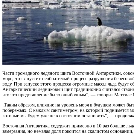
Части громадного ледяного щита Восточной Антарктики, совок
море, что запустит необратимый процесс разрушения береговой
воду. При запуске этого процесса огромные массы льда будут с
Антарктический ледниковый щит традиционно считался стабил
что это представление было ошибочным”, — говорит Маттиас 
„Таким образом, влияние на уровень моря в будущем может быт
побережьях. С каждым сантиметром, на который поднимется мо
которые мы будем уже не в состоянии остановить”, — продолжа
Восточная Антарктика содержит примерно в 10 раз больше льда
замерзания, но немалая доля покоится на скалистом основании