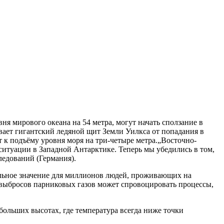
 мирового океана на 54 метра, могут начать сползание в
вает гигантский ледяной щит Земли Уилкса от попадания в
т к подъёму уровня моря на три-четыре метра.„Восточно-
итуации в Западной Антарктике. Теперь мы убедились в том,
ледований (Германия).
сальное значение для миллионов людей, проживающих на
 выбросов парниковых газов может спровоцировать процессы,
больших высотах, где температура всегда ниже точки