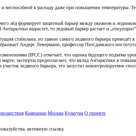
ой и неспособной к распаду даже при повышении температуры. Те
те чего лёд формирует защитный барьер между океаном и ледник
 Антарктики вырастет, то ледовый барьер растает и „откупорит”
туация стабильна, но таяние самого ледяного барьера приведёт 
чёркивает Андерс Леверманн, профессор Потсдамского института
зменениями (IPCC) отмечает, что оценка будущего подъёма уров
 марте, эксперты предполагают, что вклад Антарктики в повыше
а участок ледяного барьера, это запустит неконтролируемое спол
оисшествия
Компании
Москва
Культура
О проекте
ожалуйства, активную ссылку.