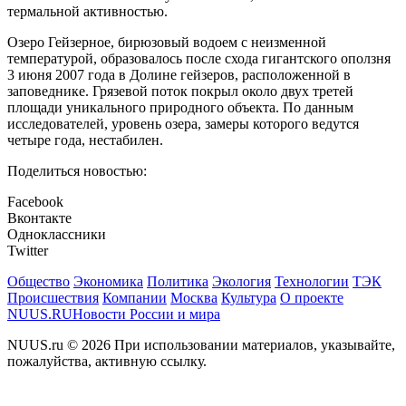
термальной активностью.
Озеро Гейзерное, бирюзовый водоем с неизменной
температурой, образовалось после схода гигантского оползня
3 июня 2007 года в Долине гейзеров, расположенной в
заповеднике. Грязевой поток покрыл около двух третей
площади уникального природного объекта. По данным
исследователей, уровень озера, замеры которого ведутся
четыре года, нестабилен.
Поделиться новостью:
Facebook
Вконтакте
Одноклассники
Twitter
Общество
Экономика
Политика
Экология
Технологии
ТЭК
Происшествия
Компании
Москва
Культура
О проекте
NUUS.RU
Новости России и мира
NUUS.ru © 2026 При использовании материалов, указывайте,
пожалуйства, активную ссылку.