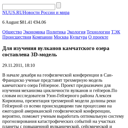
NUUS.RU
Новости России и мира
6 August
$81.41
€94.06
Общество
Экономика
Политика
Экология
Технологии
ТЭК
Происшествия
Компании
Москва
Культура
О проекте
Для изучения вулканов камчатского озера
составлена 3D-модель
29.11.2011, 18:10
В начале декабря на геофизической конференции в Сан-
Франциско ученые представят трехмерную модель
камчатского озера Гейзерное. Проект предназначен для
изучения механизма цикличности вулканов и гейзеров.По
словам исследователя Узон-Гейзерного района Алексея
Кирюхина, презентация трехмерной модели долины реки
Гейзерной со всеми происходящими там процессами на
ежегодной американской геофизической конференции,
вероятно, поможет ученым выработать оптимальную систему
прогнозирования катастрофических событий на участках
планеты с повышенной вулканической, сейсмической и