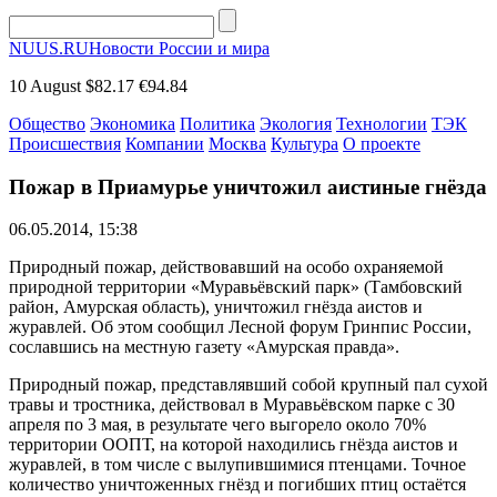
NUUS.RU
Новости России и мира
10 August
$82.17
€94.84
Общество
Экономика
Политика
Экология
Технологии
ТЭК
Происшествия
Компании
Москва
Культура
О проекте
Пожар в Приамурье уничтожил аистиные гнёзда
06.05.2014, 15:38
Природный пожар, действовавший на особо охраняемой
природной территории «Муравьёвский парк» (Тамбовский
район, Амурская область), уничтожил гнёзда аистов и
журавлей. Об этом сообщил Лесной форум Гринпис России,
сославшись на местную газету «Амурская правда».
Природный пожар, представлявший собой крупный пал сухой
травы и тростника, действовал в Муравьёвском парке с 30
апреля по 3 мая, в результате чего выгорело около 70%
территории ООПТ, на которой находились гнёзда аистов и
журавлей, в том числе с вылупившимися птенцами. Точное
количество уничтоженных гнёзд и погибших птиц остаётся