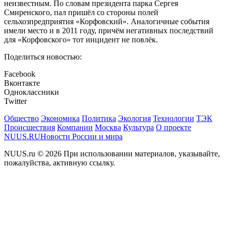
неизвестным. По словам президента парка Сергея
Смиренского, пал пришёл со стороны полей
сельхозпредприятия «Корфовский». Аналогичные события
имели место и в 2011 году, причём негативных последствий
для «Корфовского» тот инцидент не повлёк.
Поделиться новостью:
Facebook
Вконтакте
Одноклассники
Twitter
Общество
Экономика
Политика
Экология
Технологии
ТЭК
Происшествия
Компании
Москва
Культура
О проекте
NUUS.RU
Новости России и мира
NUUS.ru © 2026 При использовании материалов, указывайте,
пожалуйства, активную ссылку.