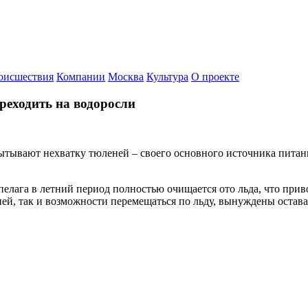
оисшествия
Компании
Москва
Культура
О проекте
ереходить на водоросли
ытывают нехватку тюленей – своего основного источника питан
пелага в летний период полностью очищается ото льда, что приво
ей, так и возможности перемещаться по льду, вынуждены остават