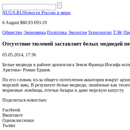
NUUS.RU
Новости России и мира
6 August
$80.93
€93.19
Общество
Экономика
Политика
Экология
Технологии
ТЭК
Пр
Отсутствие тюленей заставляет белых медведей п
05.05.2014, 17:36
Белые медведи в районе архипелага Земля Франца-Иосифа исп
Арктика» Роман Ершов.
По его словам, из-за общего потепления акватория вокруг архи
морской заяц. В результате белые медведи, лишённые как тюлен
моржовые лежбища, птичьи базары и даже морскую капусту.
Поделиться новостью:
Facebook
Вконтакте
Одноклассники
Twitter