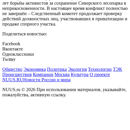
лет борьбы активистов за сохранение Сиверского лесопарка в
неприкосновенности. В настоящее время конфликт полностью
не завершён – Следственный комитет продолжает проверку
действий должностных лиц, участвовавших в приватизации и
продаже спорного участка.
Поделиться новостью:
Facebook
Вконтакте
Одноклассники
Twitter
Общество
Экономика
Политика
Экология
Технологии
ТЭК
Происшествия
Компании
Москва
Культура
О проекте
NUUS.RU
Новости России и мира
NUUS.ru © 2026 При использовании материалов, указывайте,
пожалуйства, активную ссылку.