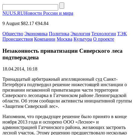
NUUS.RU
Новости России и мира
9 August
$82.17
€94.84
Общество
Экономика
Политика
Экология
Технологии
ТЭК
Происшествия
Компании
Москва
Культура
О проекте
Незаконность приватизации Сиверского леса
подтверждена
18.04.2014, 16:18
Тринадцатый арбитражный апелляционный суд Санкт-
Петербурга подтвердил решение нижестоящей инстанции о
признании незаконной приватизации части территории
Сиверского лесопарка в Гатчинском районе Ленинградской
области. Об этом сообщили активисты инициативной группы
«Защитим Сиверский лес».
Напомним, что предыдущее решение было принято в конце
ноября 2013 года и оспорено ООО «Лесное» и
администрацией Гатчинского района, желающих застроить
лесной участок. Этому решению предшествовало несколько