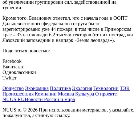
об увеличении группировки сил, задействованной на
тушении.
Кроме того, Беланович отметил, что с начала года в ООПТ
Дальневосточного федерального округа было
зарегистрировано уже 44 пожара, в том числе в Приморском
крае – 33 на площади 6,2 тысячи гектаров (от них пострадали
Лазовский заповедник и нацпарк «Земля леопарда»).
Поделиться новостью:
Facebook
Вконтакте
Одноклассники
Twitter
Общество
Экономика
Политика
Экология
Технологии
ТЭК
Происшествия
Компании
Москва
Культура
О проекте
NUUS.RU
Новости России и мира
NUUS.ru © 2026 При использовании материалов, указывайте,
пожалуйства, активную ссылку.