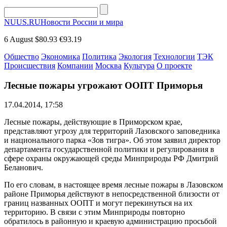
NUUS.RU
Новости России и мира
6 August
$80.93
€93.19
Общество
Экономика
Политика
Экология
Технологии
ТЭК
Происшествия
Компании
Москва
Культура
О проекте
Лесные пожары угрожают ООПТ Приморья
17.04.2014, 17:58
Лесные пожары, действующие в Приморском крае,
представляют угрозу для территорий Лазовского заповедника
и национального парка «Зов тигра». Об этом заявил директор
департамента государственной политики и регулирования в
сфере охраны окружающей среды Минприроды РФ Дмитрий
Беланович.
По его словам, в настоящее время лесные пожары в Лазовском
районе Приморья действуют в непосредственной близости от
границ названных ООПТ и могут перекинуться на их
территорию. В связи с этим Минприроды повторно
обратилось в районную и краевую администрацию просьбой