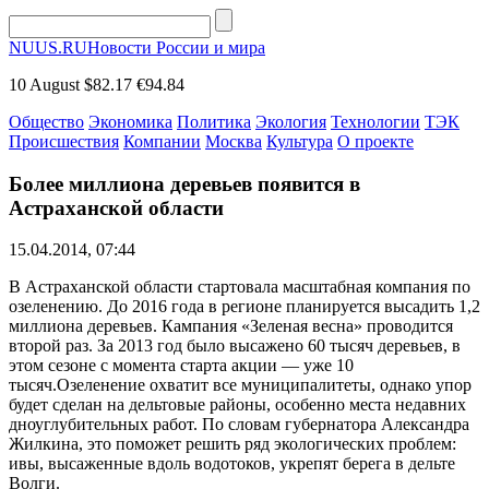
NUUS.RU
Новости России и мира
10 August
$82.17
€94.84
Общество
Экономика
Политика
Экология
Технологии
ТЭК
Происшествия
Компании
Москва
Культура
О проекте
Более миллиона деревьев появится в
Астраханской области
15.04.2014, 07:44
В Астраханской области стартовала масштабная компания по
озеленению. До 2016 года в регионе планируется высадить 1,2
миллиона деревьев. Кампания «Зеленая весна» проводится
второй раз. За 2013 год было высажено 60 тысяч деревьев, в
этом сезоне с момента старта акции — уже 10
тысяч.Озеленение охватит все муниципалитеты, однако упор
будет сделан на дельтовые районы, особенно места недавних
дноуглубительных работ. По словам губернатора Александра
Жилкина, это поможет решить ряд экологических проблем:
ивы, высаженные вдоль водотоков, укрепят берега в дельте
Волги.