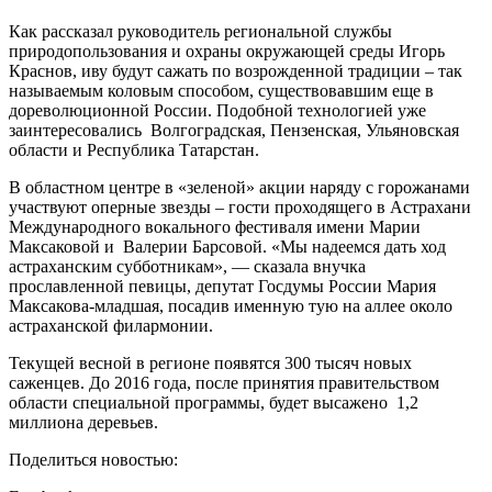
Как рассказал руководитель региональной службы
природопользования и охраны окружающей среды Игорь
Краснов, иву будут сажать по возрожденной традиции – так
называемым коловым способом, существовавшим еще в
дореволюционной России. Подобной технологией уже
заинтересовались Волгоградская, Пензенская, Ульяновская
области и Республика Татарстан.
В областном центре в «зеленой» акции наряду с горожанами
участвуют оперные звезды – гости проходящего в Астрахани
Международного вокального фестиваля имени Марии
Максаковой и Валерии Барсовой. «Мы надеемся дать ход
астраханским субботникам», — сказала внучка
прославленной певицы, депутат Госдумы России Мария
Максакова-младшая, посадив именную тую на аллее около
астраханской филармонии.
Текущей весной в регионе появятся 300 тысяч новых
саженцев. До 2016 года, после принятия правительством
области специальной программы, будет высажено 1,2
миллиона деревьев.
Поделиться новостью: