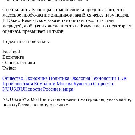
Специалисты Кроноцкого заповедника предполагают, что
массовое пробуждение хищников начнётся через пару недель.
В Южно-Камчатском заказнике обитает около тысячи
медведей, а общая их численность на Камчатке, по некоторым
оценкам, превышает 18 тысяч.
Поделиться новостью:
Facebook
Вконтакте
Одноклассники
Twitter
Общество
Экономика
Политика
Экология
Технологии
ТЭК
Происшествия
Компании
Москва
Культура
О проекте
NUUS.RU
Новости России и мира
NUUS.ru © 2026 При использовании материалов, указывайте,
пожалуйства, активную ссылку.