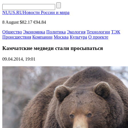
NUUS.RU
Новости России и мира
8 August
$82.17
€94.84
Общество
Экономика
Политика
Экология
Технологии
ТЭК
Происшествия
Компании
Москва
Культура
О проекте
Камчатские медведи стали просыпаться
09.04.2014, 19:01