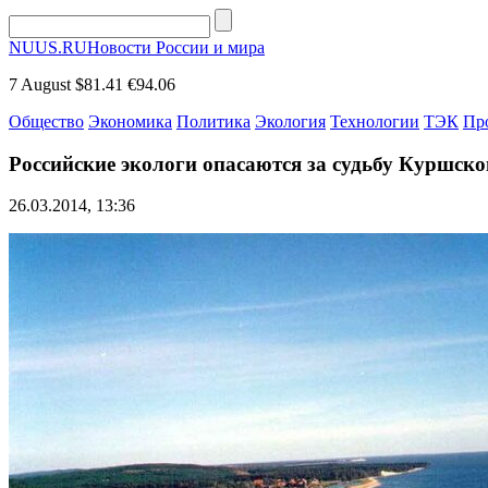
NUUS.RU
Новости России и мира
7 August
$81.41
€94.06
Общество
Экономика
Политика
Экология
Технологии
ТЭК
Пр
Российские экологи опасаются за судьбу Куршско
26.03.2014, 13:36