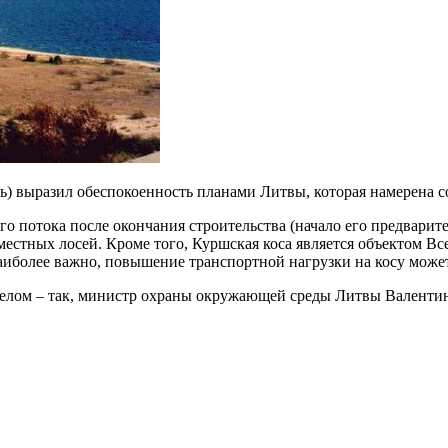
) выразил обеспокоенность планами Литвы, которая намерена с
о потока после окончания строительства (начало его предварит
местных лосей. Кроме того, Куршская коса является объектом В
иболее важно, повышение транспортной нагрузки на косу может 
делом – так, министр охраны окружающей среды Литвы Валенти