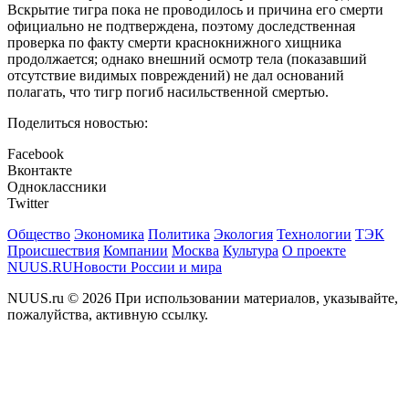
Вскрытие тигра пока не проводилось и причина его смерти
официально не подтверждена, поэтому доследственная
проверка по факту смерти краснокнижного хищника
продолжается; однако внешний осмотр тела (показавший
отсутствие видимых повреждений) не дал оснований
полагать, что тигр погиб насильственной смертью.
Поделиться новостью:
Facebook
Вконтакте
Одноклассники
Twitter
Общество
Экономика
Политика
Экология
Технологии
ТЭК
Происшествия
Компании
Москва
Культура
О проекте
NUUS.RU
Новости России и мира
NUUS.ru © 2026 При использовании материалов, указывайте,
пожалуйства, активную ссылку.