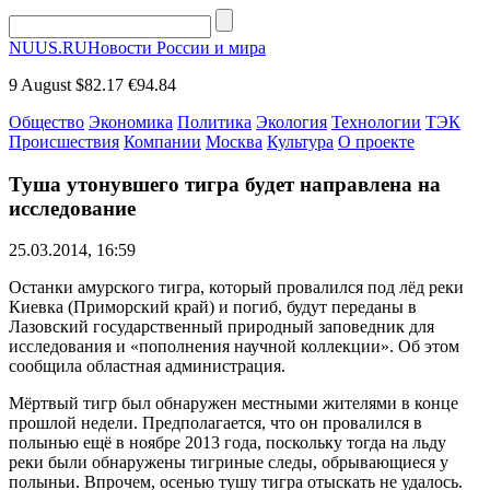
NUUS.RU
Новости России и мира
9 August
$82.17
€94.84
Общество
Экономика
Политика
Экология
Технологии
ТЭК
Происшествия
Компании
Москва
Культура
О проекте
Туша утонувшего тигра будет направлена на
исследование
25.03.2014, 16:59
Останки амурского тигра, который провалился под лёд реки
Киевка (Приморский край) и погиб, будут переданы в
Лазовский государственный природный заповедник для
исследования и «пополнения научной коллекции». Об этом
сообщила областная администрация.
Мёртвый тигр был обнаружен местными жителями в конце
прошлой недели. Предполагается, что он провалился в
полынью ещё в ноябре 2013 года, поскольку тогда на льду
реки были обнаружены тигриные следы, обрывающиеся у
полыньи. Впрочем, осенью тушу тигра отыскать не удалось.