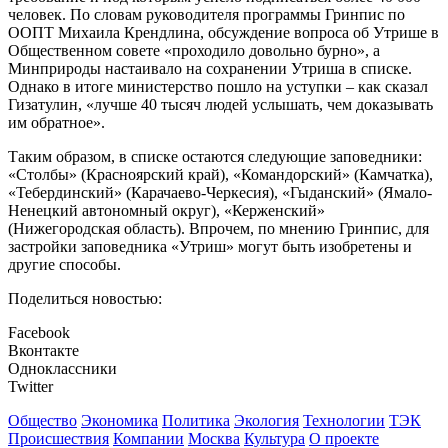
человек. По словам руководителя программы Гринпис по
ООПТ Михаила Крендлина, обсуждение вопроса об Утрише в
Общественном совете «проходило довольно бурно», а
Минприроды настаивало на сохранении Утриша в списке.
Однако в итоге министерство пошло на уступки – как сказал
Гизатулин, «лучше 40 тысяч людей услышать, чем доказывать
им обратное».
Таким образом, в списке остаются следующие заповедники:
«Столбы» (Красноярский край), «Командорский» (Камчатка),
«Тебердинский» (Карачаево-Черкесия), «Гыданский» (Ямало-
Ненецкий автономный округ), «Керженский»
(Нижегородская область). Впрочем, по мнению Гринпис, для
застройки заповедника «Утриш» могут быть изобретены и
другие способы.
Поделиться новостью:
Facebook
Вконтакте
Одноклассники
Twitter
Общество
Экономика
Политика
Экология
Технологии
ТЭК
Происшествия
Компании
Москва
Культура
О проекте