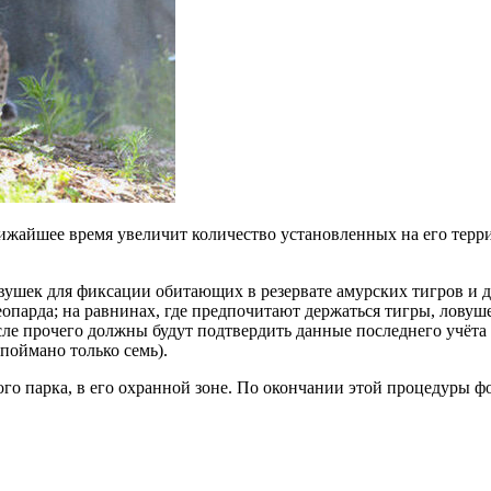
жайшее время увеличит количество установленных на его терри
ушек для фиксации обитающих в резервате амурских тигров и д
парда; на равнинах, где предпочитают держаться тигры, ловуше
е прочего должны будут подтвердить данные последнего учёта тиг
 поймано только семь).
ого парка, в его охранной зоне. По окончании этой процедуры 