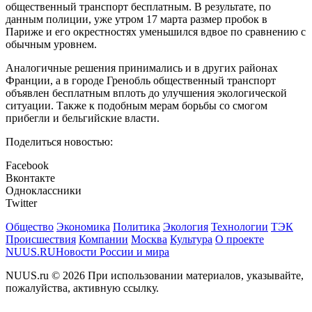
общественный транспорт бесплатным. В результате, по
данным полиции, уже утром 17 марта размер пробок в
Париже и его окрестностях уменьшился вдвое по сравнению с
обычным уровнем.
Аналогичные решения принимались и в других районах
Франции, а в городе Гренобль общественный транспорт
объявлен бесплатным вплоть до улучшения экологической
ситуации. Также к подобным мерам борьбы со смогом
прибегли и бельгийские власти.
Поделиться новостью:
Facebook
Вконтакте
Одноклассники
Twitter
Общество
Экономика
Политика
Экология
Технологии
ТЭК
Происшествия
Компании
Москва
Культура
О проекте
NUUS.RU
Новости России и мира
NUUS.ru © 2026 При использовании материалов, указывайте,
пожалуйства, активную ссылку.