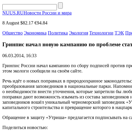
NUUS.RU
Новости России и мира
8 August
$82.17
€94.84
Общество
Экономика
Политика
Экология
Технологии
ТЭК
Пр
Гринпис начал новую кампанию по проблеме стат
06.03.2014, 16:33
Гринпис России начал кампанию по сбору подписей против пр
этом экологи сообщили на своём сайте.
Речь идёт о новых поправках в природоохранное законодател
преобразования заповедников в национальные парки. Напомним
о необходимости внести уточнения, которые запретили бы люб
поправки дают возможность изымать из состава заповедников и
заповедников вошёл уникальный черноморский заповедник «Утр
капитального строительства и превращение которого в нацпар
Обращение в защиту «Утриша» предлагается подписывать на са
Поделиться новостью: