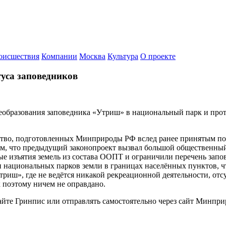
оисшествия
Компании
Москва
Культура
О проекте
уса заповедников
еобразования заповедника «Утриш» в национальный парк и прот
ьство, подготовленных Минприроды РФ вслед ранее принятым п
, что предыдущий законопроект вызвал большой общественный р
ые изъятия земель из состава ООПТ и ограничили перечень запо
 национальных парков земли в границах населённых пунктов, чт
иш», где не ведётся никакой рекреационной деятельности, отсу
к поэтому ничем не оправдано.
йте Гринпис или отправлять самостоятельно через сайт Минпри