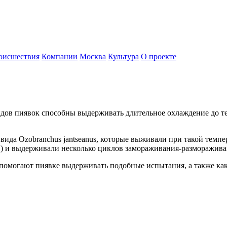
оисшествия
Компании
Москва
Культура
О проекте
идов пиявок способны выдерживать длительное охлаждение до т
ида Ozobranchus jantseanus, которые выживали при такой темпер
C) и выдерживали несколько циклов замораживания-размораживан
помогают пиявке выдерживать подобные испытания, а также как