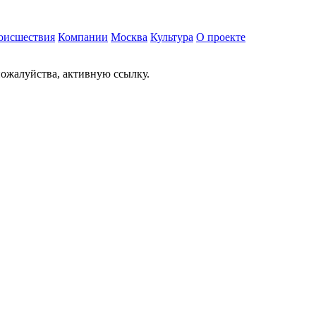
оисшествия
Компании
Москва
Культура
О проекте
ожалуйства, активную ссылку.