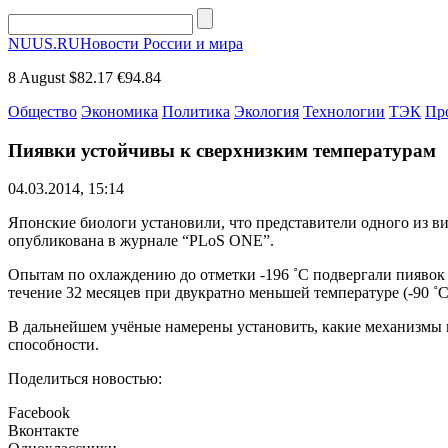
NUUS.RU
Новости России и мира
8 August
$82.17
€94.84
Общество
Экономика
Политика
Экология
Технологии
ТЭК
Пр
Пиявки устойчивы к сверхнизким температурам
04.03.2014, 15:14
Японские биологи установили, что представители одного из в
опубликована в журнале “PLoS ONE”.
Опытам по охлаждению до отметки -196 ˚C подвергали пиявок в
течение 32 месяцев при двукратно меньшей температуре (-90 ˚
В дальнейшем учёные намерены установить, какие механизмы 
способности.
Поделиться новостью:
Facebook
Вконтакте