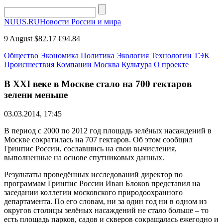
NUUS.RU
Новости России и мира
9 August
$82.17
€94.84
Общество
Экономика
Политика
Экология
Технологии
ТЭК
Происшествия
Компании
Москва
Культура
О проекте
В XXI веке в Москве стало на 700 гектаров
зелени меньше
03.03.2014, 17:45
В период с 2000 по 2012 год площадь зелёных насаждений в
Москве сократилась на 707 гектаров. Об этом сообщил
Гринпис России, сославшись на свои вычисления,
выполненные на основе спутниковых данных.
Результаты проведённых исследований директор по
программам Гринпис России Иван Блоков представил на
заседании коллегии московского природоохранного
департамента. По его словам, ни за один год ни в одном из
округов столицы зелёных насаждений не стало больше – то
есть площадь парков, садов и скверов сокращалась ежегодно и