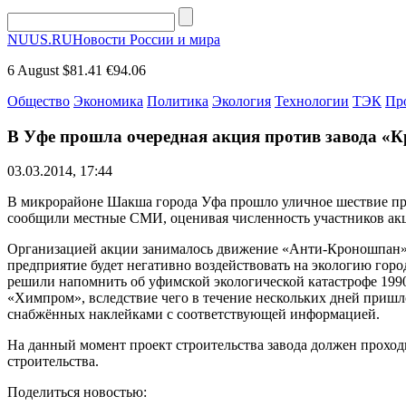
NUUS.RU
Новости России и мира
6 August
$81.41
€94.06
Общество
Экономика
Политика
Экология
Технологии
ТЭК
Пр
В Уфе прошла очередная акция против завода «
03.03.2014, 17:44
В микрорайоне Шакша города Уфа прошло уличное шествие про
сообщили местные СМИ, оценивая численность участников акци
Организацией акции занималось движение «Анти-Кроношпан», 
предприятие будет негативно воздействовать на экологию горо
решили напомнить об уфимской экологической катастрофе 1990 
«Химпром», вследствие чего в течение нескольких дней пришло
снабжённых наклейками с соответствующей информацией.
На данный момент проект строительства завода должен прохо
строительства.
Поделиться новостью: