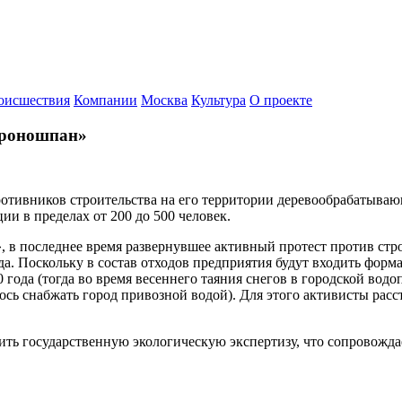
оисшествия
Компании
Москва
Культура
О проекте
Кроношпан»
тивников строительства на его территории деревообрабатываю
и в пределах от 200 до 500 человек.
в последнее время развернувшее активный протест против строи
да. Поскольку в состав отходов предприятия будут входить форм
года (тогда во время весеннего таяния снегов в городской вод
сь снабжать город привозной водой). Для этого активисты расст
дить государственную экологическую экспертизу, что сопровож