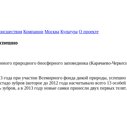
оисшествия
Компании
Москва
Культура
О проекте
успешно
енного природного биосферного заповедника (Карачаево-Черкес
2013 года при участии Всемирного фонда дикой природы, успешн
тадо зубров (которое до 2012 года насчитывало всего 13 особей
 зубров, а в 2013 году новые самки принесли двух первых телят.