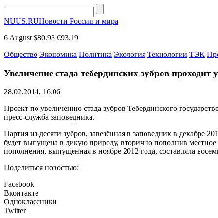
NUUS.RU
Новости России и мира
6 August
$80.93
€93.19
Общество
Экономика
Политика
Экология
Технологии
ТЭК
Пр
Увеличение стада тебердинских зубров проходит 
28.02.2014, 16:06
Проект по увеличению стада зубров Тебердинского государств
пресс-служба заповедника.
Партия из десяти зубров, завезённая в заповедник в декабре 
будет выпущена в дикую природу, вторично пополнив местное с
пополнения, выпущенная в ноябре 2012 года, составляла восемь
Поделиться новостью:
Facebook
Вконтакте
Одноклассники
Twitter