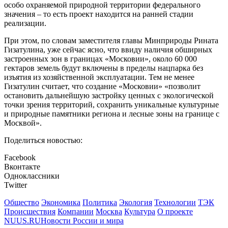
особо охраняемой природной территории федерального
значения – то есть проект находится на ранней стадии
реализации.
При этом, по словам заместителя главы Минприроды Рината
Гизатулина, уже сейчас ясно, что ввиду наличия обширных
застроенных зон в границах «Московии», около 60 000
гектаров земель будут включены в пределы нацпарка без
изъятия из хозяйственной эксплуатации. Тем не менее
Гизатулин считает, что создание «Московии» «позволит
остановить дальнейшую застройку ценных с экологической
точки зрения территорий, сохранить уникальные культурные
и природные памятники региона и лесные зоны на границе с
Москвой».
Поделиться новостью:
Facebook
Вконтакте
Одноклассники
Twitter
Общество
Экономика
Политика
Экология
Технологии
ТЭК
Происшествия
Компании
Москва
Культура
О проекте
NUUS.RU
Новости России и мира