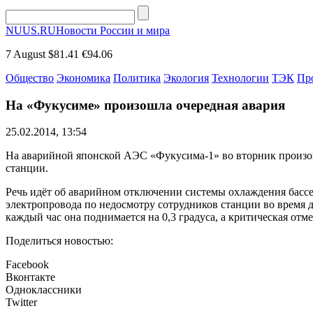
NUUS.RU
Новости России и мира
7 August
$81.41
€94.06
Общество
Экономика
Политика
Экология
Технологии
ТЭК
Пр
На «Фукусиме» произошла очередная авария
25.02.2014, 13:54
На аварийной японской АЭС «Фукусима-1» во вторник произош
станции.
Речь идёт об аварийном отключении системы охлаждения басс
электропровода по недосмотру сотрудников станции во время д
каждый час она поднимается на 0,3 градуса, а критическая отм
Поделиться новостью:
Facebook
Вконтакте
Одноклассники
Twitter