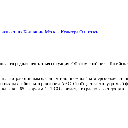
оисшествия
Компании
Москва
Культура
О проекте
ла очередная нештатная ситуация. Об этом сообщила Токийска
ейна с отработанным ядерным топливом на 4-м энергоблоке ста
орожных работ на территории АЭС. Сообщается, что утром 25 фе
етка равна 65 градусам. TEPCO считает, что располагает достат