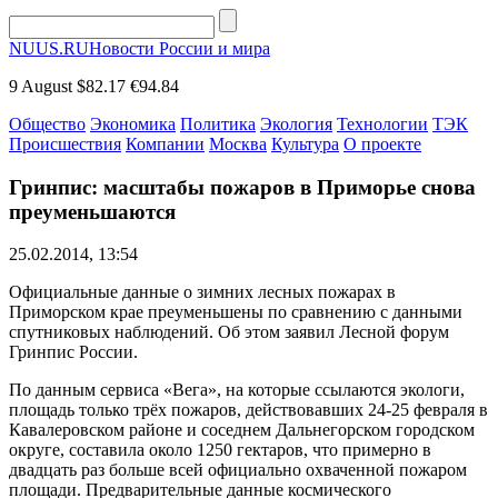
NUUS.RU
Новости России и мира
9 August
$82.17
€94.84
Общество
Экономика
Политика
Экология
Технологии
ТЭК
Происшествия
Компании
Москва
Культура
О проекте
Гринпис: масштабы пожаров в Приморье снова
преуменьшаются
25.02.2014, 13:54
Официальные данные о зимних лесных пожарах в
Приморском крае преуменьшены по сравнению с данными
спутниковых наблюдений. Об этом заявил Лесной форум
Гринпис России.
По данным сервиса «Вега», на которые ссылаются экологи,
площадь только трёх пожаров, действовавших 24-25 февраля в
Кавалеровском районе и соседнем Дальнегорском городском
округе, составила около 1250 гектаров, что примерно в
двадцать раз больше всей официально охваченной пожаром
площади. Предварительные данные космического