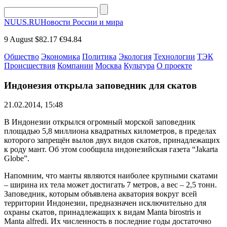
NUUS.RU
Новости России и мира
9 August
$82.17
€94.84
Общество
Экономика
Политика
Экология
Технологии
ТЭК
Происшествия
Компании
Москва
Культура
О проекте
Индонезия открыла заповедник для скатов
21.02.2014, 15:48
В Индонезии открылся огромный морской заповедник
площадью 5,8 миллиона квадратных километров, в пределах
которого запрещён вылов двух видов скатов, принадлежащих
к роду мант. Об этом сообщила индонезийская газета “Jakarta
Globe”.
Напомним, что манты являются наиболее крупными скатами
– ширина их тела может достигать 7 метров, а вес – 2,5 тонн.
Заповедник, которым объявлена акватория вокруг всей
территории Индонезии, предназначен исключительно для
охраны скатов, принадлежащих к видам Manta birostris и
Manta alfredi. Их численность в последние годы достаточно