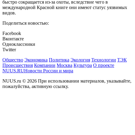
быстро сокращается из-за охоты, вследствие чего в
международной Красной книге они имеют статус уязвимых
видов.
Поделиться новостью:
Facebook
Вконтакте
Одноклассники
Twitter
Общество
Экономика
Политика
Экология
Технологии
ТЭК
Происшествия
Компании
Москва
Культура
О проекте
NUUS.RU
Новости России и мира
NUUS.ru © 2026 При использовании материалов, указывайте,
пожалуйства, активную ссылку.