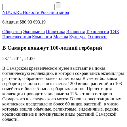
NUUS.RU
Новости России и мира
6 August
$80.93
€93.19
Общество
Экономика
Политика
Экология
Технологии
ТЭК
Происшествия
Компании
Москва
Культура
О проекте
В Самаре покажут 100-летний гербарий
23.11.2011, 21:00
В Самарском краеведческом музее выставят на показ
ботаническую коллекцию, в которой сохранились экземпляры
растений, собранные более ста лет назад.В самом большом
гербарии региона насчитывается 1200 видов растений из 103
семейств и более 5 тыс. гербарных листов. Презентация
коллекции проводится впервые за 125-летнюю историю
Самарского краеведческого музея. В новых экспозиционных
комплексах представлено более 60 видов растений, в число
которых вошли обычные, реликтовые, эндемичные, редкие,
краснокнижные и исчезнувшие виды растений Самарской
области.