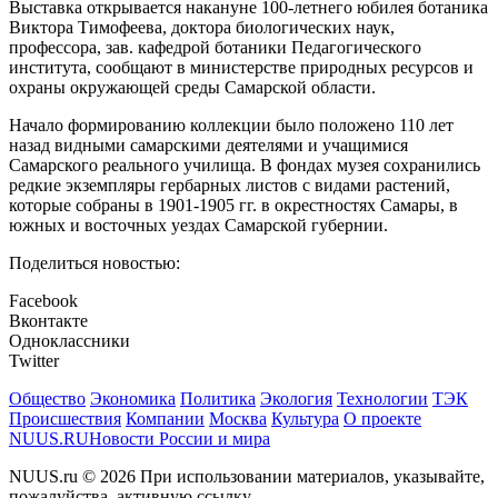
Выставка открывается накануне 100-летнего юбилея ботаника
Виктора Тимофеева, доктора биологических наук,
профессора, зав. кафедрой ботаники Педагогического
института, сообщают в министерстве природных ресурсов и
охраны окружающей среды Самарской области.
Начало формированию коллекции было положено 110 лет
назад видными самарскими деятелями и учащимися
Самарского реального училища. В фондах музея сохранились
редкие экземпляры гербарных листов с видами растений,
которые собраны в 1901-1905 гг. в окрестностях Самары, в
южных и восточных уездах Самарской губернии.
Поделиться новостью:
Facebook
Вконтакте
Одноклассники
Twitter
Общество
Экономика
Политика
Экология
Технологии
ТЭК
Происшествия
Компании
Москва
Культура
О проекте
NUUS.RU
Новости России и мира
NUUS.ru © 2026 При использовании материалов, указывайте,
пожалуйства, активную ссылку.